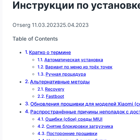
Инструкции по установк
От
serg
11.03.2023
25.04.2023
Table of Contents
Кратко о термине
Автоматическая установка
Вариант по меню из трёх точек
Ручная процедура
Альтернативные методы
Recovery
Fastboot
Обновления прошивки для моделей Xiaomi (с
Распространённые причины неполадок с дос
Ошибки (сбои) среды MIUI
Снятие блокировки загрузчика
Посторонние прошивки