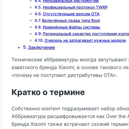
Неправильный дистрибутив
Неофициальный протокол TWRP
Отсутствующие версии OTA
Включённые права типа Root
Изменённые файлы системы
Региональный характер поступления конт
Очередь не затрагивает нужные модели
Заключение
Технические аббревиатуры иногда запутывают 
азиатского бренда Xiaomi; в основе такового 
«почему не поступают дистрибутивы OTA».
Кратко о термине
Собственно контент подразумевает набор обно
Аббревиатура расшифровывается как Over the 
бренда Xiaomi также встречают схожий термин 