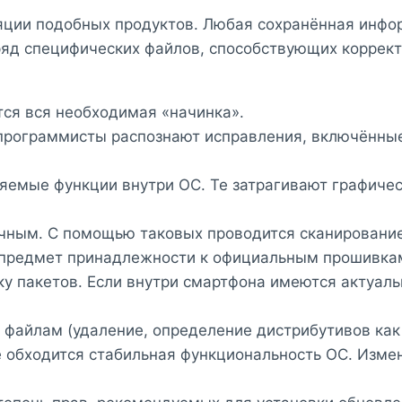
ции подобных продуктов. Любая сохранённая инфор
ряд специфических файлов, способствующих коррек
тся вся необходимая «начинка».
программисты распознают исправления, включённые
дряемые функции внутри ОС. Те затрагивают графич
чным. С помощью таковых проводится сканирование
 предмет принадлежности к официальным прошивка
у пакетов. Если внутри смартфона имеются актуаль
файлам (удаление, определение дистрибутивов как
не обходится стабильная функциональность ОС. Изме