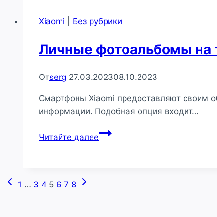
обоев
Xiaomi
Xiaomi
|
Без рубрики
Личные фотоальбомы на 
От
serg
27.03.2023
08.10.2023
Смартфоны Xiaomi предоставляют своим о
информации. Подобная опция входит…
Личные
Читайте далее
фотоальбомы
на
телефонах
Предыдущая
Следующая
Навигация
1
…
3
4
5
6
7
8
Xiaomi
страница
страница
по