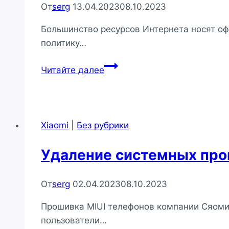
От
serg
13.04.2023
08.10.2023
Большинство ресурсов Интернета носят о
политику…
Политика
Читайте далее
конфиденциальности
сайта
vgadget.ru
Xiaomi
|
Без рубрики
Удаление системных про
От
serg
02.04.2023
08.10.2023
Прошивка MIUI телефонов компании Сяоми
пользователи…