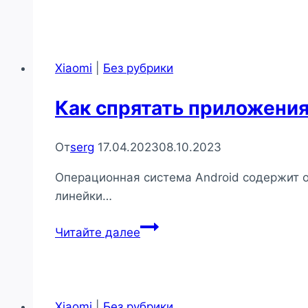
аккумуляторов
смартфонов
Xiaomi
Xiaomi
|
Без рубрики
Как спрятать приложения
От
serg
17.04.2023
08.10.2023
Операционная система Android содержит 
линейки…
Как
Читайте далее
спрятать
приложения
на
смартфонах
Xiaomi
|
Без рубрики