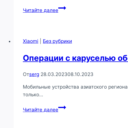
Удаление
Читайте далее
системных
программ
на
телефонах
Xiaomi
|
Без рубрики
Xiaomi
Операции с каруселью об
От
serg
28.03.2023
08.10.2023
Мобильные устройства азиатского региона
только…
Операции
Читайте далее
с
каруселью