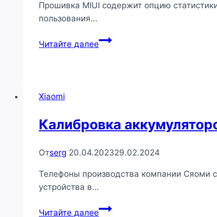
Прошивка MIUI содержит опцию статистики
пользования…
Настройка
Читайте далее
шагомера
на
смартфонах
Xiaomi
Xiaomi
Калибровка аккумулятор
От
serg
20.04.2023
29.02.2024
Телефоны производства компании Сяоми с
устройства в…
Калибровка
Читайте далее