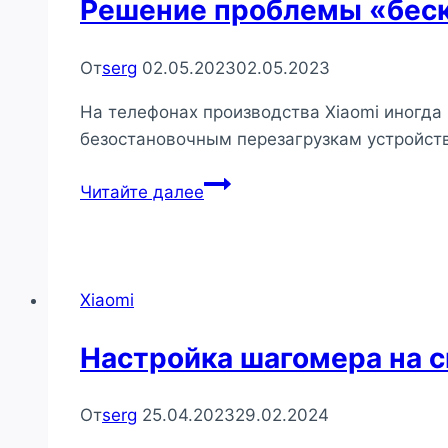
Решение проблемы «беск
От
serg
02.05.2023
02.05.2023
На телефонах производства Xiaomi иногда
безостановочным перезагрузкам устройст
Решение
Читайте далее
проблемы
«бесконечной
перезагрузки»
на
Xiaomi
смартфонах
Xiaomi
Настройка шагомера на 
От
serg
25.04.2023
29.02.2024