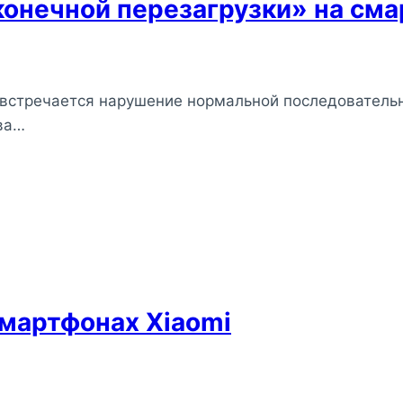
онечной перезагрузки» на сма
 встречается нарушение нормальной последовательн
ва…
смартфонах Xiaomi