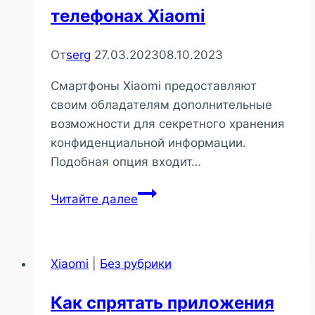
телефонах Xiaomi
От
serg
27.03.2023
08.10.2023
Смартфоны Xiaomi предоставляют
своим обладателям дополнительные
возможности для секретного хранения
конфиденциальной информации.
Подобная опция входит…
Личные
Читайте далее
фотоальбомы
на
телефонах
Xiaomi
|
Без рубрики
Xiaomi
Как спрятать приложения