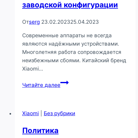
заводской конфигурации
От
serg
23.02.2023
25.04.2023
Современные аппараты не всегда
являются надёжными устройствами.
Многолетняя работа сопровождается
неизбежными сбоями. Китайский бренд
Xiaomi…
Сброс
Читайте далее
настроек
Xiaomi
до
Xiaomi
|
Без рубрики
заводской
конфигурации
Политика