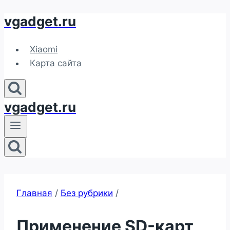
vgadget.ru
Перейти
к
содержимому
Xiaomi
Карта сайта
vgadget.ru
Главная
/
Без рубрики
/
Применение SD-карт