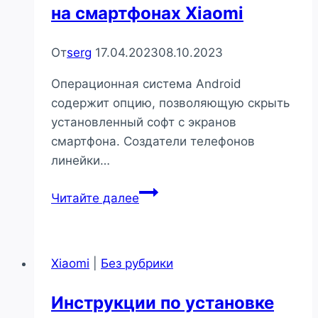
на смартфонах Xiaomi
От
serg
17.04.2023
08.10.2023
Операционная система Android
содержит опцию, позволяющую скрыть
установленный софт с экранов
смартфона. Создатели телефонов
линейки…
Как
Читайте далее
спрятать
приложения
на
Xiaomi
|
Без рубрики
смартфонах
Xiaomi
Инструкции по установке