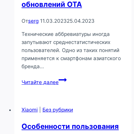
обновлений OTA
От
serg
11.03.2023
25.04.2023
Технические аббревиатуры иногда
запутывают среднестатистических
пользователей. Одно из таких понятий
применяется к смартфонам азиатского
бренда…
Инструкции
Читайте далее
по
установке
обновлений
Xiaomi
|
Без рубрики
OTA
Особенности пользования