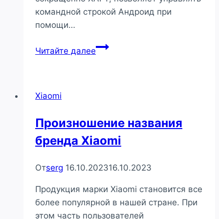
командной строкой Андроид при
помощи…
Установка
Читайте далее
и
использование
приложения
Xiaomi
ADB
Fastboot
Произношение названия
Tools
бренда Xiaomi
на
смартфоне
Xiaomi
От
serg
16.10.2023
16.10.2023
Продукция марки Xiaomi становится все
более популярной в нашей стране. При
этом часть пользователей