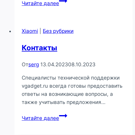
Описание
Читайте далее
модели
смартфона
Redmi
Xiaomi
|
Без рубрики
Note
10S
Контакты
От
serg
13.04.2023
08.10.2023
Специалисты технической поддержки
vgadget.ru всегда готовы предоставить
ответы на возникающие вопросы, а
также учитывать предложения…
Контакты
Читайте далее