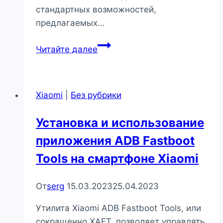
стандартных возможностей,
предлагаемых…
Обзор
Читайте далее
популярных
программных
оболочек
Xiaomi
|
Без рубрики
для
среды
Установка и использование
Android
приложения ADB Fastboot
Tools на смартфоне Xiaomi
От
serg
15.03.2023
25.04.2023
Утилита Xiaomi ADB Fastboot Tools, или
сокращенно XAFT, позволяет управлять